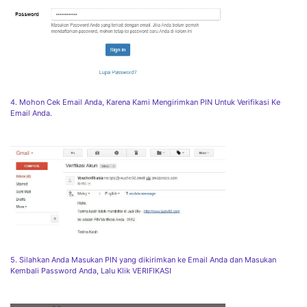
4. Mohon Cek Email Anda, Karena Kami Mengirimkan PIN Untuk Verifikasi Ke
Email Anda.
5. Silahkan Anda Masukan PIN yang dikirimkan ke Email Anda dan Masukan
Kembali Password Anda, Lalu Klik VERIFIKASI