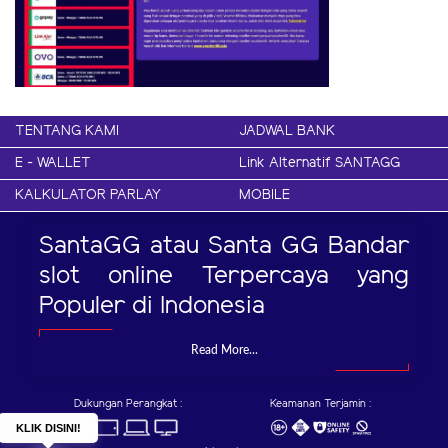
TENTANG KAMI
JADWAL BANK
E - WALLET
Link Alternatif SANTAGG
KALKULATOR PARLAY
MOBILE
SantaGG atau Santa GG Bandar
slot online Terpercaya yang
Populer di Indonesia
Read More...
Dukungan Perangkat :
Keamanan Terjamin :
KLIK DISINI!