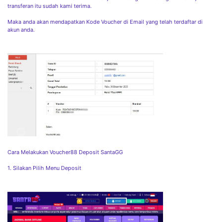
transferan itu sudah kami terima.
Maka anda akan mendapatkan Kode Voucher di Email yang telah terdaftar di
akun anda.
Cara Melakukan Voucher88 Deposit SantaGG
1. Silakan Pilih Menu Deposit