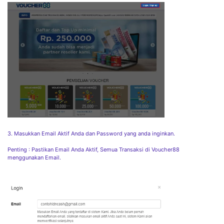
3. Masukkan Email Aktif Anda dan Password yang anda inginkan.
Penting : Pastikan Email Anda Aktif, Semua Transaksi di Voucher88
menggunakan Email.