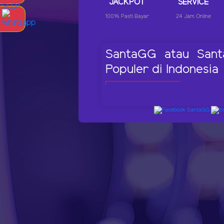
JACKPOT
SERVICE
100% Pasti Bayar
24 Jam Online
SantaGG atau Sant
Populer di Indonesia