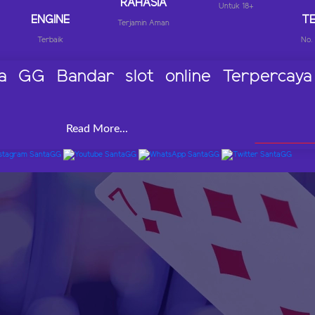
RAHASIA
Untuk 18+
ENGINE
T
Terjamin Aman
Terbaik
No. 
a GG Bandar slot online Terpercaya
Read More...